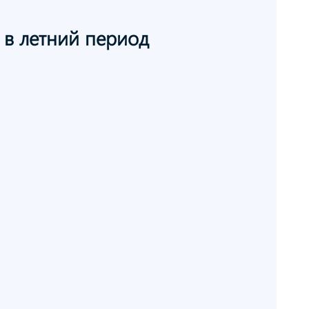
ю
в летний
период