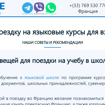
E
+(33) 769 530 77
Франция
и
поездку
на языковые
курсы для
в
НАШИ СОВЕТЫ
И РЕКОМЕНДАЦИИ
 вещей
для поездки
на учебу
в шко
 обучение
в языковой школе
по программе курсо
 документов, школьных принадлежностей, сувенир
обой в поездку во Францию желание познакомиться
лучше узнать прекрасную Францию, а также хороше