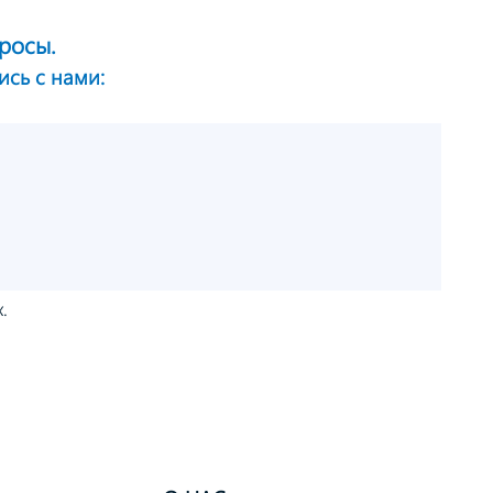
росы.
ись с нами:
.