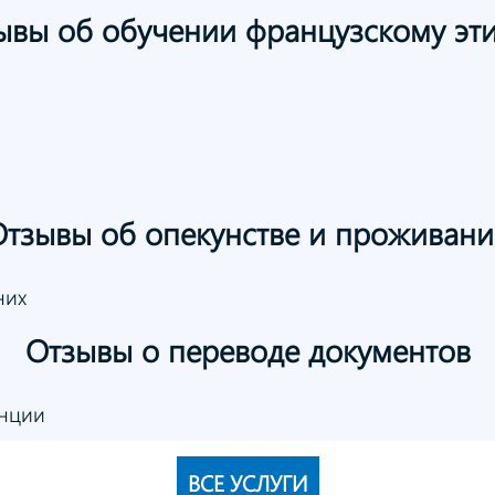
ывы
об обучении
французскому
эт
Отзывы
об опекунстве
и проживани
них
Отзывы
о переводе
документов
анции
ВСЕ УСЛУГИ