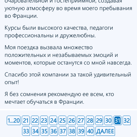
очаровательной и гостеприимной, создавая
уютную атмосферу во время моего пребывания
во Франции.
Курсы были высокого качества, педагоги
профессиональны и дружелюбны.
Моя поездка вызвала множество
положительных и незабываемых эмоций и
моментов, которые останутся со мной навсегда.
Спасибо этой компании за такой удивительный
опыт!
Я без сомнения рекомендую ее всем, кто
мечтает обучаться в Франции.
1...20
21
22
23
24
25
26
27
28
29
30
31
32
33
34
35
36
37
38
39
40
ДАЛЕЕ