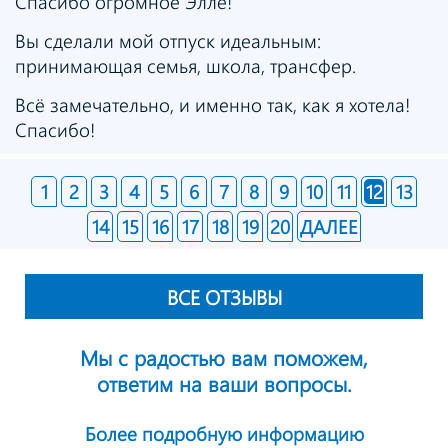
Спасибо огромное Элле!
Вы сделали мой отпуск идеальным:
принимающая семья, школа, трансфер.
Всё замечательно, и именно так, как я хотела!
Спасибо!
1
2
3
4
5
6
7
8
9
10
11
12
13
14
15
16
17
18
19
20
ДАЛЕЕ
ВСЕ ОТЗЫВЫ
Мы с радостью вам поможем,
ответим на ваши вопросы.
Более подробную информацию