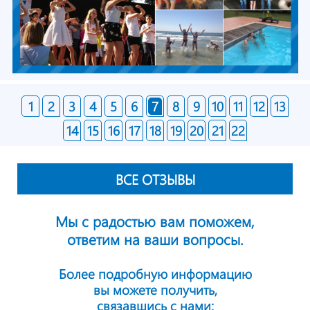
1
2
3
4
5
6
7
8
9
10
11
12
13
14
15
16
17
18
19
20
21
22
ВСЕ ОТЗЫВЫ
Мы с радостью вам поможем,
ответим на ваши вопросы.
Более подробную информацию
вы можете получить,
связавшись с нами: