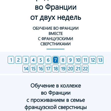
во Франции
от двух недель
ОБУЧЕНИЕ ВО ФРАНЦИИ
ВМЕСТЕ
С ФРАНЦУЗСКИМИ
СВЕРСТНИКАМИ
1
2
3
4
5
6
7
8
9
10
11
12
13
14
15
16
17
18
19
20
21
22
Обучение в коллеже
во Франции
с проживанием в семье
французской сверстницы