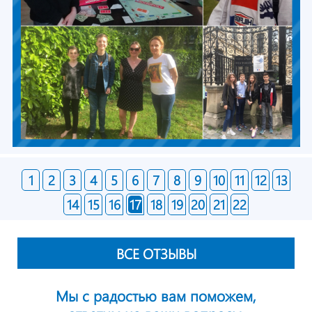
1
2
3
4
5
6
7
8
9
10
11
12
13
14
15
16
17
18
19
20
21
22
ВСЕ ОТЗЫВЫ
Мы с радостью вам поможем,