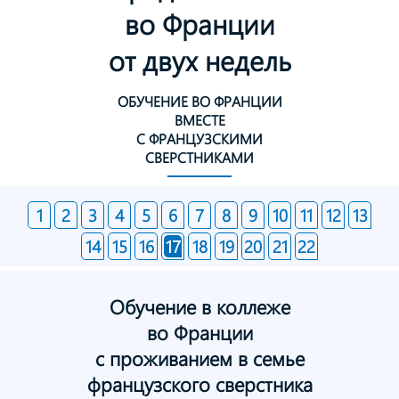
во Франции
от двух недель
ОБУЧЕНИЕ ВО ФРАНЦИИ
ВМЕСТЕ
С ФРАНЦУЗСКИМИ
СВЕРСТНИКАМИ
1
2
3
4
5
6
7
8
9
10
11
12
13
14
15
16
17
18
19
20
21
22
Обучение в коллеже
во Франции
с проживанием в семье
французского сверстника